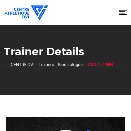
Skip
to
content
Trainer Details
CENTRE DVI
-
Trainers
-
Kinésiologue
-
JASON DUNN